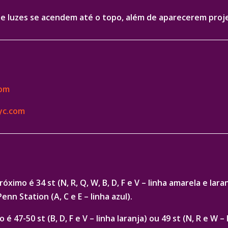
e luzes se acendem até o topo, além de aparecerem projeç
com
yc.com
ximo é 34 st (N, R, Q, W, B, D, F e V – linha amarela e laran
Penn Station (A, C e E – linha azul).
 47-50 st (B, D, F e V – linha laranja) ou 49 st (N, R e W – 