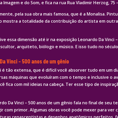
 Imagem e do Som, e fica na rua Rua Vladimir Herzog, 75 
lmente, pela sua obra mais famosa, que é a Monalisa. Pin
 mostra a totalidade da contribuição do artista em outra
ive essa dimensão até ir na exposição Leonardo Da Vinci –
escultor, arquiteto, biólogo e músico. E isso tudo no século
Da Vinci – 500 anos de um gênio
 é tão extensa, que é difícil você absorver tudo em um di
ersas máquinas que evoluíram com o tempo e inclusive o av
cê fica com mil ideias na cabeça. Ter esse tipo de inspir
o Da Vinci – 500 anos de um gênio fala no final de seu te
ir com primor. Algumas obras você pode mexer para ver c
nturas renascentistas e desenhos anatômicos perfeitos, f