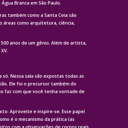
– Água Branca em São Paulo.
turas também como a Santa Ceia são
s áreas como arquitetura, ciência,
 500 anos de um gênio. Além de artista,
 XV.
a só. Nessa sala são expostas todas as
ião. Ele foi o precursor também do
ação faz com que você tenha vontade de
xto: Aproveite e inspire-se. Esse papel
omo é o mecanismo da prática (as
eitos com a observações de corpos reais