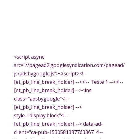
<script async
src="//pagead2.googlesyndication.com/pagead/
js/adsbygoogle.js"></script><!--
[et_pb_line_break_holder] --><!-- Teste 1 --><!--
[et_pb_line_break_holder] --><ins
class="adsbygoogle"<!--
[et_pb_line_break_holder] -->
style="display:block"<!--
[et_pb_line_break_holder] --> data-ad-
client="ca-pub-1530581387763367"<!--