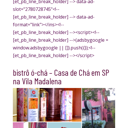
[et_pb_line_break_holder] --> data-ad-
slot="2780728745"<!--
[et_pb_line_break_holder] --> data-ad-
format="link"></ins><!--
[et_pb_line_break_holder] --><script><!--
[et_pb_line_break_holder] -->(adsbygoogle =
window.adsbygoogle || []).push({});<!--
[et_pb_line_break_holder] --></script>
bistrô ó-chá – Casa de Chá em SP
na Vila Madalena