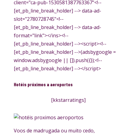
client="ca-pub-1530581387763367"<!--
[et_pb_line_break_holder] --> data-ad-
slot="2780728745"<!--
[et_pb_line_break_holder] --> data-ad-
format="link"></ins><!--
[et_pb_line_break_holder] --><script><!--
[et_pb_line_break_holder] -->(adsbygoogle =
window.adsbygoogle || []).push({});<!--
[et_pb_line_break_holder] --></script>
Hotéis próximos a aeroportos
[kkstarratings]
Voos de madrugada ou muito cedo,