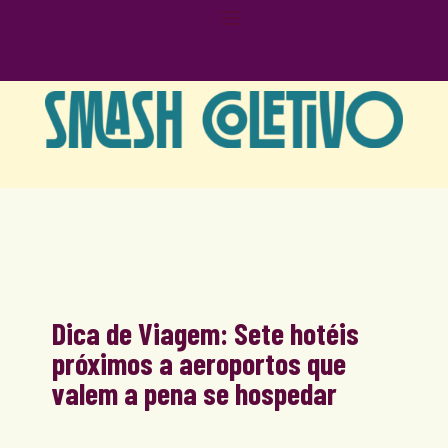
Dica de Viagem: Sete hotéis
próximos a aeroportos que
valem a pena se hospedar