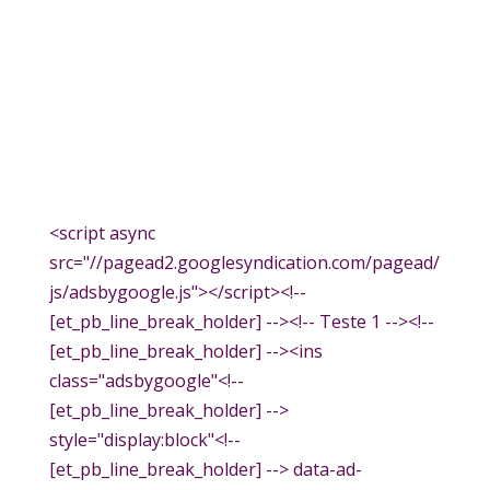
<script async
src="//pagead2.googlesyndication.com/pagead/
js/adsbygoogle.js"></script><!--
[et_pb_line_break_holder] --><!-- Teste 1 --><!--
[et_pb_line_break_holder] --><ins
class="adsbygoogle"<!--
[et_pb_line_break_holder] -->
style="display:block"<!--
[et_pb_line_break_holder] --> data-ad-