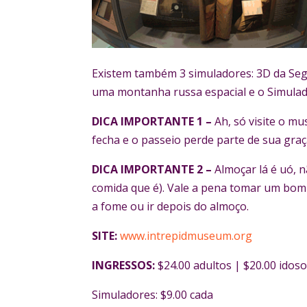
Existem também 3 simuladores: 3D da Se
uma montanha russa espacial e o Simulad
DICA IMPORTANTE 1 –
Ah, só visite o mu
fecha e o passeio perde parte de sua gra
DICA IMPORTANTE 2 –
Almoçar lá é uó, 
comida que é). Vale a pena tomar um bom 
a fome ou ir depois do almoço.
SITE:
www.intrepidmuseum.org
INGRESSOS:
$24.00 adultos | $20.00 idoso
Simuladores: $9.00 cada