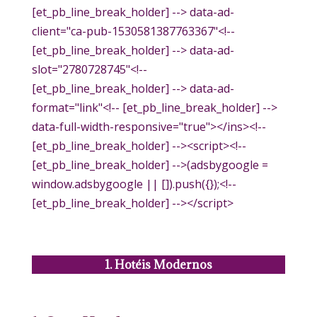
[et_pb_line_break_holder] --> data-ad-
client="ca-pub-1530581387763367"<!--
[et_pb_line_break_holder] --> data-ad-
slot="2780728745"<!--
[et_pb_line_break_holder] --> data-ad-
format="link"<!-- [et_pb_line_break_holder] -->
data-full-width-responsive="true"></ins><!--
[et_pb_line_break_holder] --><script><!--
[et_pb_line_break_holder] -->(adsbygoogle =
window.adsbygoogle || []).push({});<!--
[et_pb_line_break_holder] --></script>
1. Hotéis Modernos