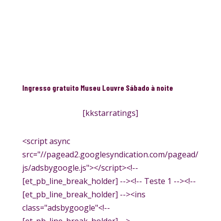
Ingresso gratuito Museu Louvre Sábado à noite
[kkstarratings]
<script async
src="//pagead2.googlesyndication.com/pagead/
js/adsbygoogle.js"></script><!--
[et_pb_line_break_holder] --><!-- Teste 1 --><!--
[et_pb_line_break_holder] --><ins
class="adsbygoogle"<!--
[et_pb_line_break_holder] -->