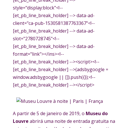
style="display:block"<!--
[et_pb_line_break_holder] --> data-ad-
client="ca-pub-1530581387763367"<!--
[et_pb_line_break_holder] --> data-ad-
slot="2780728745"<!--
[et_pb_line_break_holder] --> data-ad-
format="link"></ins><!--
[et_pb_line_break_holder] --><script><!--
[et_pb_line_break_holder] -->(adsbygoogle =
window.adsbygoogle || []).push({});<!--
[et_pb_line_break_holder] --></script>
A partir de 5 de janeiro de 2019, o
Museu do
Louvre
abrirá uma noite de entrada gratuita na