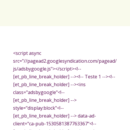
<script async
src="//pagead2.googlesyndication.com/pagead/
js/adsbygoogle.js"></script><!--
[et_pb_line_break_holder] --><!-- Teste 1 --><!--
[et_pb_line_break_holder] --><ins
class="adsbygoogle"<!--
[et_pb_line_break_holder] -->
style="display:block"<!--
[et_pb_line_break_holder] --> data-ad-
client="ca-pub-1530581387763367"<!--