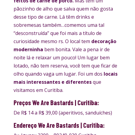
feitos de carne de porco.
Mas tem um
pãozinho de alho que salva quem não gosta
desse tipo de carne. Lá têm drinks e
sobremesas também…comemos uma tal
“desconstruída” que foi mais a título de
curiosidade mesmo rs. O local tem
decoração
moderninha
bem bonita. Vale a pena ir de
noite lá e relaxar um pouco! Um lugar bem
lotado, não tem reserva, você tem que ficar de
olho quando vaga um lugar. Foi um dos
locais
mais interessantes e diferentes
que
visitamos em Curitiba.
Preços We Are Bastards | Curitiba:
De R$ 14 a R$ 39,00 (aperitivos, sanduíches)
Endereço We Are Bastards | Curitiba: