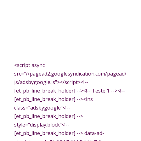
<script async
src="//pagead2.googlesyndication.com/pagead/
js/adsbygoogle.js"></script><!--
[et_pb_line_break_holder] --><!-- Teste 1 --><!--
[et_pb_line_break_holder] --><ins
class="adsbygoogle"<!--
[et_pb_line_break_holder] -->
style="display:block"<!--
[et_pb_line_break_holder] --> data-ad-