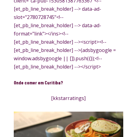
client="ca-pub-1530581387763367"<!--
[et_pb_line_break_holder] --> data-ad-
slot="2780728745"<!--
[et_pb_line_break_holder] --> data-ad-
format="link"></ins><!--
[et_pb_line_break_holder] --><script><!--
[et_pb_line_break_holder] -->(adsbygoogle =
window.adsbygoogle || []).push({});<!--
[et_pb_line_break_holder] --></script>
Onde comer em Curitiba?
[kkstarratings]