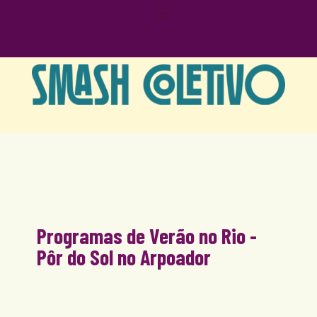
Programas de Verão no Rio -
Pôr do Sol no Arpoador